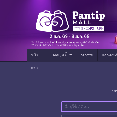
arrow_drop_down
หน้า
คอมมูนิตี้
กิจกรรม
แลกพอยต
แรก
ระ