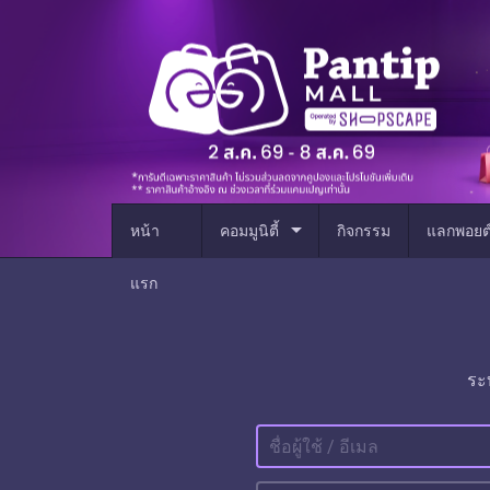
arrow_drop_down
หน้า
คอมมูนิตี้
กิจกรรม
แลกพอยต
แรก
ระ