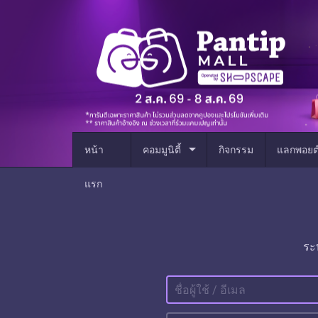
arrow_drop_down
หน้า
คอมมูนิตี้
กิจกรรม
แลกพอยต
แรก
ระ