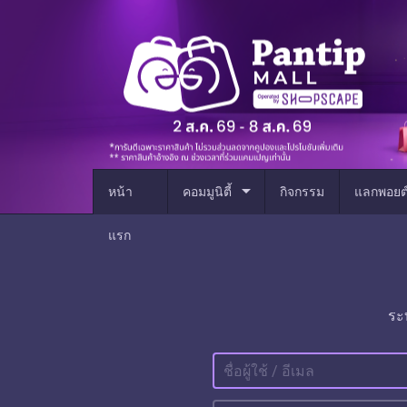
arrow_drop_down
หน้า
คอมมูนิตี้
กิจกรรม
แลกพอยต
แรก
ระ